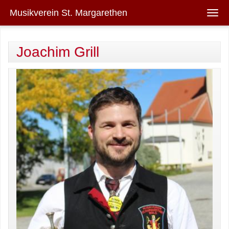
Direkt zum Inhalt
Musikverein St. Margarethen
Togg
navig
Joachim Grill